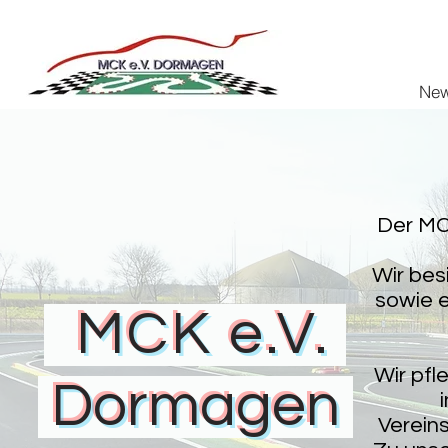
Ne
Der MC
Wir bes
sowie e
MCK e.V.
Wir pfl
Dormagen
Verein