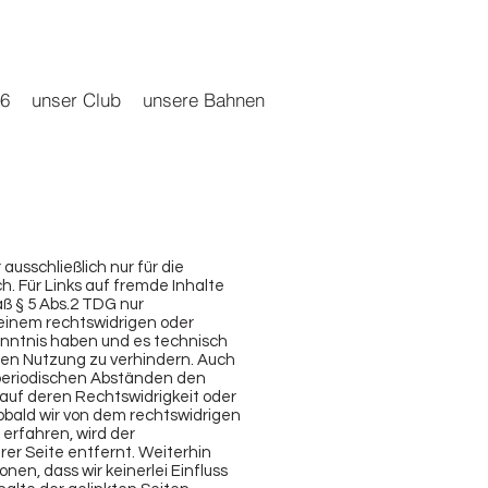
26
unser Club
unsere Bahnen
ausschließlich nur für die
h. Für Links auf fremde Inhalte
äß § 5 Abs.2 TDG nur
 einem rechtswidrigen oder
enntnis haben und es technisch
ren Nutzung zu verhindern. Auch
in periodischen Abständen den
 auf deren Rechtswidrigkeit oder
Sobald wir von dem rechtswidrigen
 erfahren, wird der
er Seite entfernt. Weiterhin
nen, dass wir keinerlei Einfluss