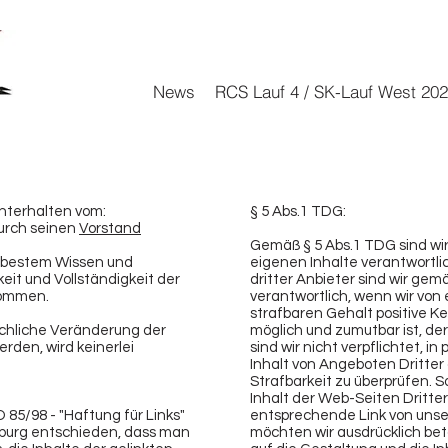
News
RCS Lauf 4 / SK-Lauf West 20
nterhalten vom:
§ 5 Abs.1 TDG:
urch seinen
Vorstand
Gemäß § 5 Abs.1 TDG sind wir 
h bestem Wissen und
eigenen Inhalte verantwortlic
keit und Vollständigkeit der
dritter Anbieter sind wir gem
nommen.
verantwortlich, wenn wir von
strafbaren Gehalt positive K
uchliche Veränderung der
möglich und zumutbar ist, de
rden, wird keinerlei
sind wir nicht verpflichtet, 
Inhalt von Angeboten Dritter
Strafbarkeit zu überprüfen. 
Inhalt der Web-Seiten Dritter
O 85/98 - "Haftung für Links"
entsprechende Link von unser
mburg entschieden, dass man
möchten wir ausdrücklich beto