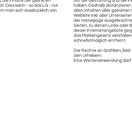
 die Inhalte der gelinkten
auf die Gestaltung und die In
t. Dies kann - so das LG - nur
haben. Deshalb distanzieren w
em man sich ausdrücklich von
allen Inhalten aller gelinkte
Website inkl. aller Unterseiten
der Homepage ausgebrachten L
Seiten, zu denen Links oder B
dieser Internetangebote geg
das Markengesetz verstoßen,
schnellstmöglich entfernt.
Die Rechte an Grafiken, Bild-
den Urhebern.
Eine Weiterverwendung darf 