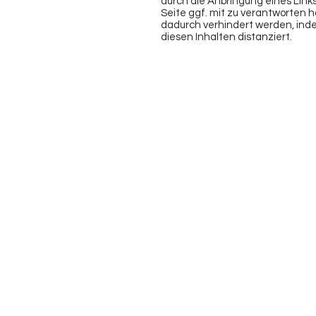
durch die Anbringung eines Links,
Seite ggf. mit zu verantworten ha
dadurch verhindert werden, ind
diesen Inhalten distanziert.