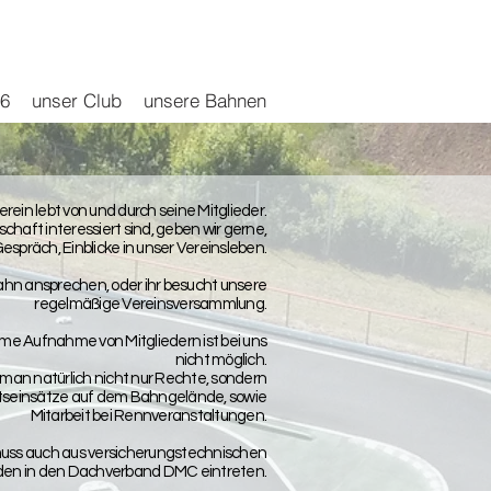
26
unser Club
unsere Bahnen
erein lebt von und durch seine Mitglieder.
chaft interessiert sind, geben wir gerne,
espräch, Einblicke in unser Vereinsleben.
 Bahn ansprechen, oder ihr besucht unsere
regelmäßige Vereinsv
ersammlung
.
nyme Aufnahme von Mitgliedern ist bei uns
nicht möglich.
t man natürlich nicht nur Rechte, sondern
itseinsätze auf dem Bahngelände, sowie
Mitarbeit bei Rennveranstaltungen.
 muss auch aus versicherungstechnischen
en in den Dachverband DMC eintreten.