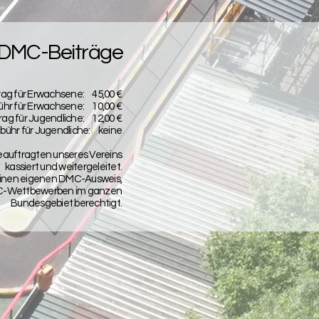
DMC-Beiträge
rag für Erwachsene: 45,00 €
r für Erwachsene: 10,00 €
rag für Jugendliche: 12,00 €
hr für Jugendliche: keine
auftragten unseres Vereins
kassiert und weitergeleitet.
 einen eigenen DMC-Ausweis,
MC-Wettbewerben im ganzen
Bundesgebiet berechtigt.