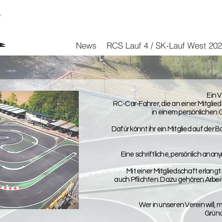
News
RCS Lauf 4 / SK-Lauf West 20
Ein V
RC-Car-Fahrer, die an einer Mitglieds
in einem persönlichen G
Dafür könnt ihr ein Mitglied auf der
Eine schriftliche, persönlich ano
Mit einer Mitgliedschaft erlang
auch Pflichten. Dazu gehören Arbe
Wer in unseren Verein will,
Gründ