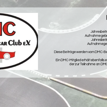
Jahresbeit
Aufnahmegebüh
Jahresbeit
Aufnahmegebü
Diese Beiträge werden vom DMC-Be
Ein DMC-Mitglied erhält ebenfalls
der zur Teilnahme an D